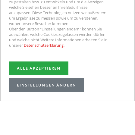
zu gestalten bzw. zu entwickeln und um die Anzeigen
welche Sie sehen besser an Ihre Bedürfnisse
anzupassen. Diese Technologien nutzen wir außerdem
um Ergebnisse zu messen sowie um zu verstehen,
Hier gibts
aktuelle Aktionen und
woher unsere Besucher kommen.
Über den Button "Einstellungen ändern" können Sie
Rabatte
rund um Mode, Wäsche, Schuhe
auswählen, welche Cookies zugelassen werden dürfen
und Taschen!
und welche nicht.
Weitere Informationen erhalten Sie in
unserer
Datenschutzerklärung
.
ALLE AKZEPTIEREN
EINSTELLUNGEN ÄNDERN